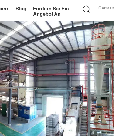
German
iere
Blog
Fordern Sie Ein
Angebot An