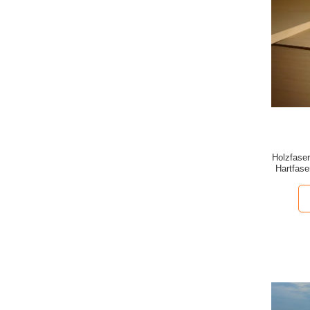
Holzfase
Hartfas