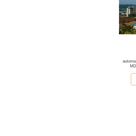
automa
MDF