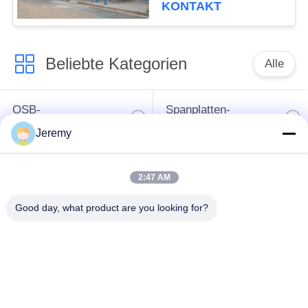
KONTAKT
Beliebte Kategorien
Alle
OSB-
Spanplatten-
Fertigungsstraße
Fertigungsstraße
Jeremy
Papiertechnik-
mdf-Fertigungsstraße
2:47 AM
Projekte
Good day, what product are you looking for?
Biomasse-
Baumaterial-Projekte
Energiepflanze
Industrieller
Holzbearbeitungs-
Brennofen und
Industriemaschinen