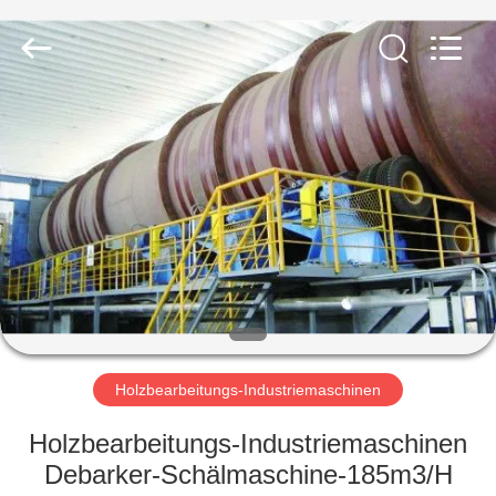
CMT
ENGINEERING
CO.,
LTD..
All
Rights
Reserved.
HEIM
PRODUKTE
ÜBER
UNS
FABRIK-
TOUR
Holzbearbeitungs-Industriemaschinen
Holzbearbeitungs-Industriemaschinen
QUALITÄTSKONTROLLE
Debarker-Schälmaschine-185m3/H