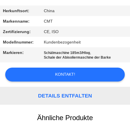
KONTAKTIERE
Herkunftsort:
China
UNS
Markenname:
CMT
Zertifizierung:
CE, ISO
BLOG
Modellnummer:
Kundenbezogenheit
Markieren:
,
Schälmaschine 185m3/Hlog
FORDERN
Schale der Abisoliermaschine der Barke
SIE EIN
ANGEBOT
KONTAKT!
AN
DETAILS ENTFALTEN
SITEMAP
Ähnliche Produkte
PRIVACY