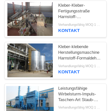
POLICY
Kleber-Kleber-
Fertigungsstraße
Harnstoff-
Formaldehyd-Phenol-
Verhandlungsfähig MOQ:1 Satz
Formaldehyd uF PF
KONTAKT
Kleber-klebende
Herstellungsmaschine
Harnstoff-Formaldehyd
uF PF Platte auf
Verhandlungsfähig MOQ:1 Satz
Holzbasis
KONTAKT
Leistungsfähige
Wirbelsturm-Impuls-
Taschen-Art Staub-
Kollektor-Filterausbau
Verhandlungsfähig MOQ:1 Satz